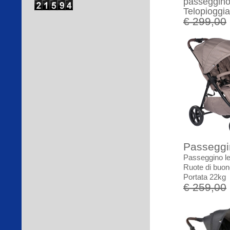
passeggino
Telopioggia
€ 299,00
Passegg
Passeggino le
Ruote di buon
Portata 22kg
€ 259,00