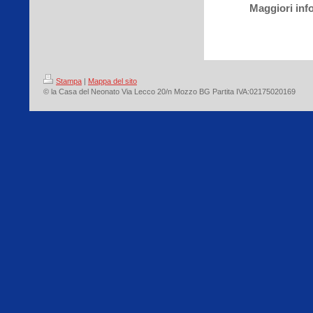
Maggiori info
Stampa
|
Mappa del sito
© la Casa del Neonato Via Lecco 20/n Mozzo BG Partita IVA:02175020169