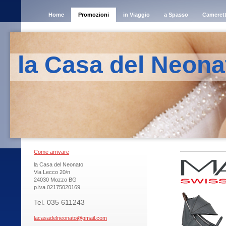
Home
Promozioni
in Viaggio
a Spasso
Cameret
la Casa del Neona
Come arrivare
la Casa del Neonato
Via Lecco 20/n
24030 Mozzo BG
p.iva 02175020169
Tel. 035 611243
lacasadelneonato@gmail.com