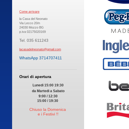
Come arrivare
la Casa del Neonato
Via Lecco 20/n
24030 Mozzo BG
p.iva 02175020169
Tel. 035 611243
lacasadelneonato@gmail.com
WhatsApp 3714707411
Orari di apertura
Lunedi 15:00 19:30
da Martedi a Sabato
9:00 / 12:30
15:00 / 19:30
Chiuso la Domenica
e i Festivi !!