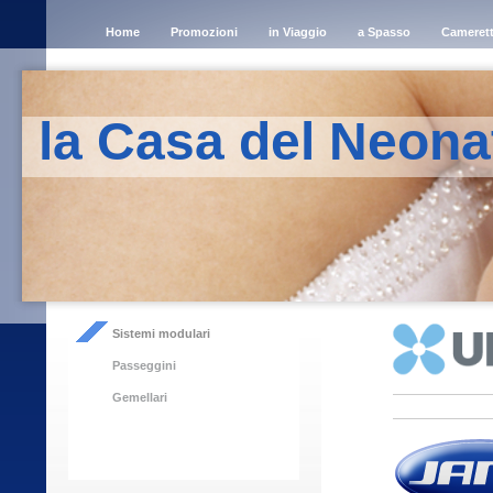
Home
Promozioni
in Viaggio
a Spasso
Cameret
la Casa del Neona
Sistemi modulari
Passeggini
Gemellari