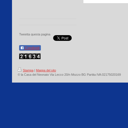
Tweetta questa pagina
Condividi
Stampa
|
Mappa del sito
© la Casa del Neonato Via Lecco 20/n Mozzo BG Partita IVA:02175020169